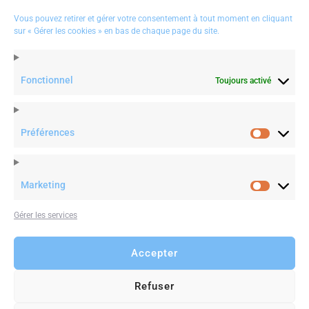
# Rueil Malmaison, 92500
Vous pouvez retirer et gérer votre consentement à tout moment en cliquant
sur « Gérer les cookies » en bas de chaque page du site.
# Paris, 75
(+3)1 85 54 20 20
contact@maintenantdemain.com
Fonctionnel
Toujours activé
Préférences
Préféren
RT
PriscilliaRossi
: #leadership | When Being Close to Your
Employees Backfires #inspiration #positivethinking
http
s://t.co/qmlHPXv20T
htt…
Marketing
Marketin
Gérer les services
Twitter
25 June 2019
Accepter
Refuser
© 2019
maintenant Demain
. All Rights Reserved. Terms &