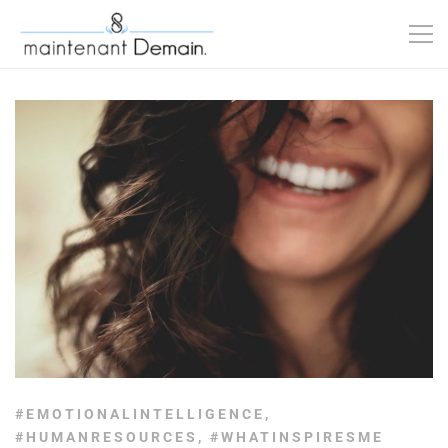
#EMOTIONALINTELLIGENCE
,
#HUMANRESOURCES
,
#WHATINSPIRESME