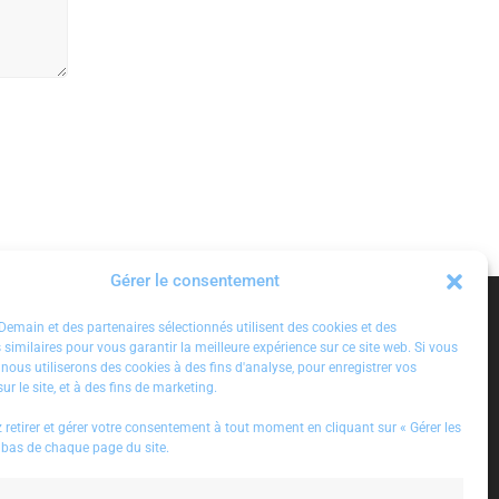
Gérer le consentement
emain et des partenaires sélectionnés utilisent des cookies et des
 similaires pour vous garantir la meilleure expérience sur ce site web. Si vous
 nous utiliserons des cookies à des fins d'analyse, pour enregistrer vos
ur le site, et à des fins de marketing.
| la dat
RT
PriscilliaRossi
: #leadership | When Being
retirer et gérer votre consentement à tout moment en cliquant sur « Gérer les
icielle,
Close to Your Employees Backfires #inspirati
 bas de chaque page du site.
sc…
on #positivethinking
https://t.co/qmlHPXv2
0T
htt…