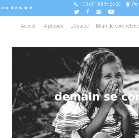
+33 (0)1 85 54 20 20
Par
s transformations
Accueil
A propos
L’équipe
Bilan de compéten