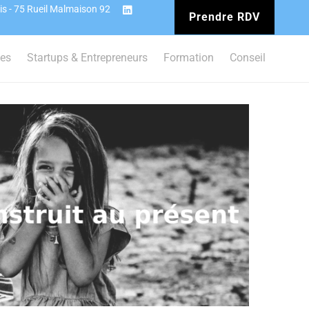
is - 75 Rueil Malmaison 92
Prendre RDV
ces
Startups & Entrepreneurs
Formation
Conseil