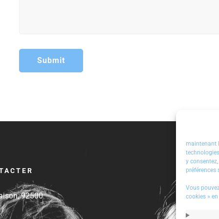
maintenant D
technologies
y consentez,
TACTER
préférences s
spiration | ”si vous voul
RT
PriscilliaRossi
: #Entrepreneurship 
Vous pouvez 
on de penser, commence
a nerf de la guerre de l’intelligence artif
aison, 92500
cookies » en
açon de voir”… Cela vou
de bons retours sur le métier de data 