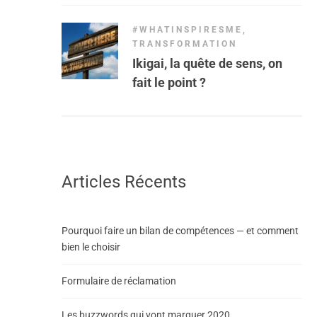
#WHATINSPIRESME
,
TRANSFORMATION
Ikigai, la quête de sens, on
fait le point ?
Articles Récents
Pourquoi faire un bilan de compétences — et comment
bien le choisir
Formulaire de réclamation
Les buzzwords qui vont marquer 2020