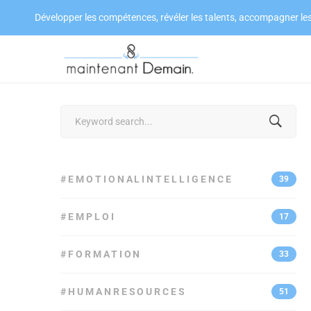
Développer les compétences, révéler les talents, accompagner le
Search
for:
#EMOTIONALINTELLIGENCE
39
#EMPLOI
17
#FORMATION
33
#HUMANRESOURCES
51