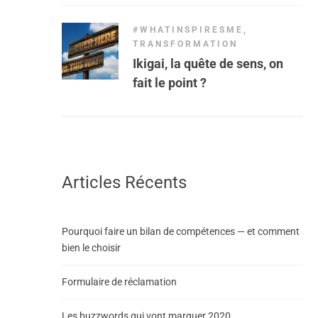
#WHATINSPIRESME
,
TRANSFORMATION
Ikigai, la quête de sens, on
fait le point ?
Articles Récents
Pourquoi faire un bilan de compétences — et comment
bien le choisir
Formulaire de réclamation
Les buzzwords qui vont marquer 2020