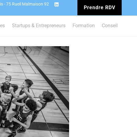
is - 75 Rueil Malmaison 92
Prendre RDV
ces
Startups & Entrepreneurs
Formation
Conseil