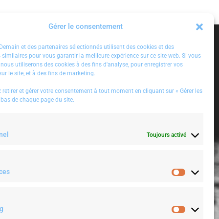
Gérer le consentement
emain et des partenaires sélectionnés utilisent des cookies et des
 similaires pour vous garantir la meilleure expérience sur ce site web. Si vous
 nous utiliserons des cookies à des fins d'analyse, pour enregistrer vos
ur le site, et à des fins de marketing.
| la dat
RT
PriscilliaRossi
: #leadership | When Being
retirer et gérer votre consentement à tout moment en cliquant sur « Gérer les
icielle,
Close to Your Employees Backfires #inspirati
 bas de chaque page du site.
sc…
on #positivethinking
https://t.co/qmlHPXv2
0T
htt…
nel
Toujours activé
Twitter
25 June 2019
ces
Préférence
g
Marketing