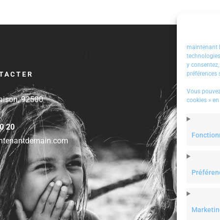
maintenant D
technologies
y consentez,
TACTER
préférences s
spiration | ”si vous voul
RT
PriscilliaRossi
: #Entrepreneurship 
Vous pouvez 
on de penser, commence
a nerf de la guerre de l’intelligence artif
aison, 92500
cookies » en
açon de voir”… Cela vou
de bons retours sur le métier de data 
20 20
Fonction
ntenantdemain.com
Twitter
25 June 2019
Préféren
Marketin