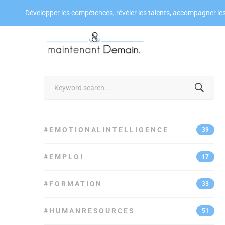
Développer les compétences, révéler les talents, accompagner le
Search
for:
#EMOTIONALINTELLIGENCE
39
#EMPLOI
17
#FORMATION
33
#HUMANRESOURCES
51