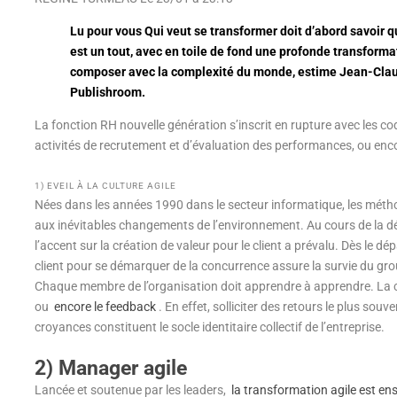
Lu pour vous
Qui veut se transformer doit d’abord savoir qui
est un tout, avec en toile de fond une profonde transformat
composer avec la complexité du monde, estime Jean-Clau
Publishroom.
La fonction RH nouvelle génération s’inscrit en rupture avec les cod
activités de recrutement et d’évaluation des performances, ou encor
1) EVEIL À LA CULTURE AGILE
Nées dans les années 1990 dans le secteur informatique, les métho
aux inévitables changements de l’environnement. Au cours de la d
l’accent sur la création de valeur pour le client a prévalu. Dès le d
client pour se démarquer de la concurrence assure la survie du g
Chaque membre de l’organisation doit apprendre à apprendre. La cu
ou
encore le feedback
. En effet, solliciter des retours le plus sou
croyances constituent le socle identitaire collectif de l’entreprise.
2) Manager agile
Lancée et soutenue par les leaders,
la transformation agile est en