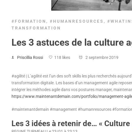
#FORMATION
,
#HUMANRESOURCES
,
#WHATIN
TRANSFORMATION
Les 3 astuces de la culture a
Priscillia Rossi
118 likes
2 septembre 2019
#agilité | L’agilité est l’un des soft skills les plus recherchés aujourd’
transformation digitale. Les bases d’un management agile reposen
intégrer les méthodes agile dans vos postures manager, maintenan
https://www.maintenantdemain.com/portfolio/management-agil
#maintenantdemain #management #humanresources #formation 
Les 3 idées à retenir de… « Culture 
REGINE TURMEAU
Le 23/01 à 23:13