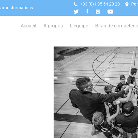
+33 (0)1 85 54 20 20
Par
s transformations
Accueil
A propos
L’équipe
Bilan de compéten