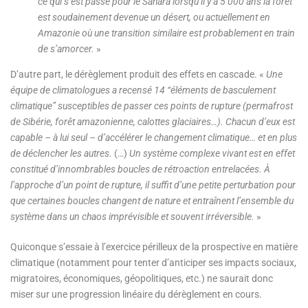
ce qui s’est passé pour le Sahara lorsqu’il y a 5 000 ans la forêt
est soudainement devenue un désert, ou actuellement en
Amazonie où une transition similaire est probablement en train
de s’amorcer.
»
D’autre part, le dérèglement produit des effets en cascade. «
Une
équipe de climatologues a recensé 14 “éléments de basculement
climatique” susceptibles de passer ces points de rupture (permafrost
de Sibérie, forêt amazonienne, calottes glaciaires…). Chacun d’eux est
capable – à lui seul – d’accélérer le changement climatique… et en plus
de déclencher les autres.
(…)
Un système complexe vivant est en effet
constitué d’innombrables boucles de rétroaction entrelacées. À
l’approche d’un point de rupture, il suffit d’une petite perturbation pour
que certaines boucles changent de nature et entraînent l’ensemble du
système dans un chaos imprévisible et souvent irréversible.
»
Quiconque s’essaie à l’exercice périlleux de la prospective en matière
climatique (notamment pour tenter d’anticiper ses impacts sociaux,
migratoires, économiques, géopolitiques, etc.) ne saurait donc
miser sur une progression linéaire du dérèglement en cours.