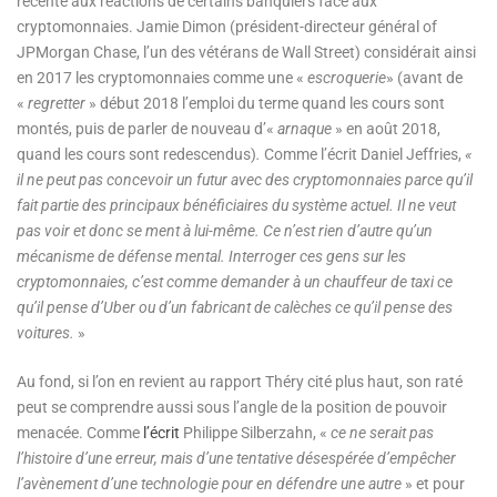
récente aux réactions de certains banquiers face aux
cryptomonnaies. Jamie Dimon (président-directeur général of
JPMorgan Chase, l’un des vétérans de Wall Street) considérait ainsi
en 2017 les cryptomonnaies comme une «
escroquerie
» (avant de
«
regretter
» début 2018 l’emploi du terme quand les cours sont
montés, puis de parler de nouveau d’«
arnaque
» en août 2018,
quand les cours sont redescendus)
.
Comme l’écrit Daniel Jeffries,
«
il ne peut pas concevoir un futur avec des cryptomonnaies parce qu’il
fait partie des principaux bénéficiaires du système actuel. Il ne veut
pas voir et donc se ment à lui-même. Ce n’est rien d’autre qu’un
mécanisme de défense mental. Interroger ces gens sur les
cryptomonnaies, c’est comme demander à un chauffeur de taxi ce
qu’il pense d’Uber ou d’un fabricant de calèches ce qu’il pense des
voitures.
»
Au fond, si l’on en revient au rapport Théry cité plus haut, son raté
peut se comprendre aussi sous l’angle de la position de pouvoir
menacée. Comme
l’écrit
Philippe Silberzahn, «
ce ne serait pas
l’histoire d’une erreur, mais d’une tentative désespérée d’empêcher
l’avènement d’une technologie pour en défendre une autre
» et pour