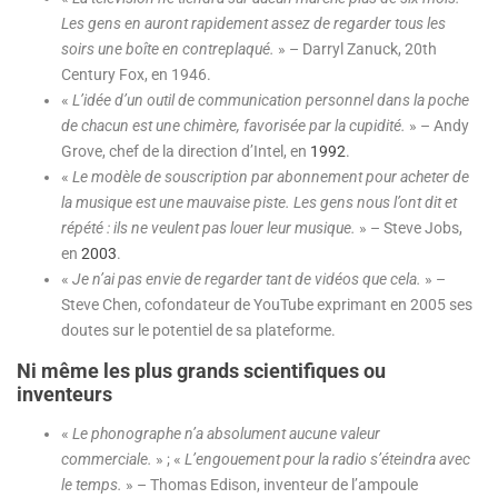
Les gens en auront rapidement assez de regarder tous les
soirs une boîte en contreplaqué.
» – Darryl Zanuck, 20th
Century Fox, en 1946.
«
L’idée d’un outil de communication personnel dans la poche
de chacun est une chimère, favorisée par la cupidité.
» – Andy
Grove, chef de la direction d’Intel, en
1992
.
«
Le modèle de souscription par abonnement pour acheter de
la musique est une mauvaise piste. Les gens nous l’ont dit et
répété : ils ne veulent pas louer leur musique.
» – Steve Jobs,
en
2003
.
«
Je n’ai pas envie de regarder tant de vidéos que cela.
» –
Steve Chen, cofondateur de YouTube exprimant en 2005 ses
doutes sur le potentiel de sa plateforme.
Ni même les plus grands scientifiques ou
inventeurs
«
Le phonographe n’a absolument aucune valeur
commerciale.
» ; «
L’engouement pour la radio s’éteindra avec
le temps.
» – Thomas Edison, inventeur de l’ampoule