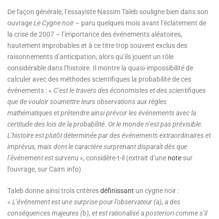
De façon générale, l’essayiste Nassim Taleb souligne bien dans son
ouvrage
Le Cygne noir
– paru quelques mois avant l’éclatement de
la crise de 2007 – l’importance des événements aléatoires,
hautement improbables et à ce titre trop souvent exclus des
raisonnements d’anticipation, alors qu’ils jouent un rôle
considérable dans l’histoire. Il montre la quasi-impossibilité de
calculer avec des méthodes scientifiques la probabilité de ces
événements : «
C
’est le travers des économistes et des scientifiques
que de vouloir soumettre leurs observations aux règles
mathématiques et prétendre ainsi prévoir les événements avec la
certitude des lois de la probabilité. Or le monde n’est pas prévisible.
L’histoire est plutôt déterminée par des événements extraordinaires et
imprévus, mais dont le caractère surprenant disparaît dès que
l’événement est survenu
», considère-t-il (extrait d’une
note
sur
l’ouvrage, sur Cairn.info).
Taleb donne ainsi trois critères
définissant
un cygne noir :
«
L’événement est une surprise pour l’observateur (a), a des
conséquences majeures (b), et est rationalisé a posteriori comme s’il