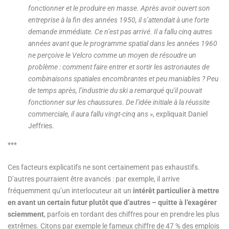
fonctionner et le produire en masse. Après avoir ouvert son
entreprise à la fin des années 1950, il s’attendait à une forte
demande immédiate. Ce n’est pas arrivé. Il a fallu cinq autres
années avant que le programme spatial dans les années 1960
ne perçoive le Velcro comme un moyen de résoudre un
problème : comment faire entrer et sortir les astronautes de
combinaisons spatiales encombrantes et peu maniables ? Peu
de temps après, l’industrie du ski a remarqué qu’il pouvait
fonctionner sur les chaussures. De l’idée initiale à la réussite
commerciale, il aura fallu vingt-cinq ans »
, expliquait Daniel
Jeffries.
***
Ces facteurs explicatifs ne sont certainement pas exhaustifs.
D’autres pourraient être avancés : par exemple, il arrive
fréquemment qu’un interlocuteur ait un
intérêt particulier à mettre
en avant un certain futur plutôt que d’autres – quitte à l’exagérer
sciemment
, parfois en tordant des chiffres pour en prendre les plus
extrêmes. Citons par exemple le fameux chiffre de 47 % des emplois