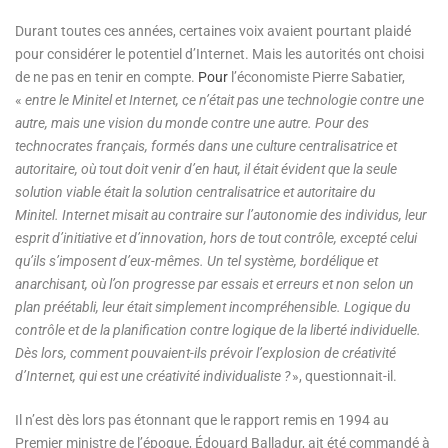
Durant toutes ces années, certaines voix avaient pourtant plaidé
pour considérer le potentiel d’Internet. Mais les autorités ont choisi
de ne pas en tenir en compte.
Pour
l’économiste Pierre Sabatier,
«
entre le Minitel et Internet,
ce n’était pas une technologie contre une
autre, mais une vision du monde contre une autre. Pour des
technocrates français, formés dans une culture centralisatrice et
autoritaire, où tout doit venir d’en haut, il était évident que la seule
solution viable était la solution centralisatrice et autoritaire du
Minitel.
Internet misait au contraire sur l’autonomie des individus, leur
esprit d’initiative et d’innovation, hors de tout contrôle, excepté celui
qu’ils s’imposent d’eux-mêmes. Un tel système, bordélique et
anarchisant, où l’on progresse par essais et erreurs et non selon un
plan préétabli, leur était simplement incompréhensible. Logique du
contrôle et de la planification contre logique de la liberté individuelle.
Dès lors, comment pouvaient-ils prévoir l’explosion de créativité
d’Internet, qui est une créativité individualiste ?
», questionnait-il.
Il n’est dès lors pas étonnant que le rapport remis en 1994 au
Premier ministre de l’époque, Édouard Balladur, ait été commandé à