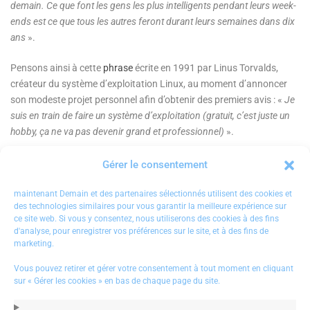
demain. Ce que font les gens les plus intelligents pendant leurs week-
ends est ce que tous les autres feront durant leurs semaines dans dix
ans
».
Pensons ainsi à cette
phrase
écrite en 1991 par Linus Torvalds,
créateur du système d’exploitation Linux, au moment d’annoncer
son modeste projet personnel afin d’obtenir des premiers avis : «
Je
suis en train de faire un système d’exploitation (gratuit, c’est juste un
hobby, ça ne va pas devenir grand et professionnel)
».
Étendre son regard peut aussi passer par des
œuvres fictionnelles,
Gérer le consentement
notamment de science-fiction ou d’anticipation
.
Les
exemples
d’auteurs de romans ayant prédit ou anticipé des
maintenant Demain et des partenaires sélectionnés utilisent des cookies et
des technologies similaires pour vous garantir la meilleure expérience sur
accomplissements futurs (voire contribué à leur émergence ?) sont
ce site web. Si vous y consentez, nous utiliserons des cookies à des fins
multiples, de Jules Verne à
H. G. Wells
. Il est évidemment facile de
d'analyse, pour enregistrer vos préférences sur le site, et à des fins de
revenir après coup sur des œuvres passées en y voyant la trace de
marketing.
prédictions avérées juste. La science-fiction ou l’anticipation ne
Vous pouvez retirer et gérer votre consentement à tout moment en cliquant
doivent pas être vues comme des boules de cristal, mais comme des
sur « Gérer les cookies » en bas de chaque page du site.
moyens d’ouvrir son regard et de concevoir, par l’imaginaire, des
situations encore non pensées.