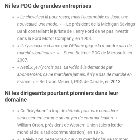
Ni les PDG de grandes entreprises
«
Le cheval est là pour rester, mais l’automobile est juste une
nouveauté, une mode.
» – Le président de la Michigan Savings
Bank conseillant le juriste de Henry Ford de ne pas investir
dans la Ford Motor Company, en 1903.
«
Il n’y a aucune chance que l’iPhone gagne la moindre part de
marché significative.
» – Steve Ballmer, PDG de Microsoft, en
2007.
«
Netflix, je n’y crois pas. La vidéo à la demande par
abonnement, ça ne marchera jamais, il n’y a pas de marché en
France.
» – Bertrand Meheut, PDG de Canal+, en
2013
.
Ni les dirigeants pourtant pionniers dans leur
domaine
«
Ce “téléphone” a trop de défauts pour être considéré
sérieusement comme un moyen de communication.
» –
William Orton, président de Western Union (alors leader
mondial de la radiocommunication), en 1876.
«
La télévision ne tiendra sur aucun marché plus de six mois.