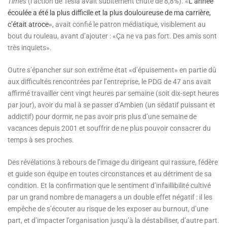
Times
(l’action de Tesla avait subitement chuté de 8,8%). «
L’année
écoulée a été la plus difficile et la plus douloureuse de ma carrière,
c’était atroce
», avait confié le patron médiatique, visiblement au
bout du rouleau, avant d’ajouter : «Ça ne va pas fort. Des amis sont
très inquiets».
Outre s’épancher sur son extrême état «d’épuisement» en partie dû
aux difficultés rencontrées par l’entreprise, le PDG de 47 ans avait
affirmé travailler cent vingt heures par semaine (soit dix-sept heures
par jour), avoir du mal à se passer d’Ambien (un sédatif puissant et
addictif) pour dormir, ne pas avoir pris plus d’une semaine de
vacances depuis 2001 et souffrir de ne plus pouvoir consacrer du
temps à ses proches.
Des révélations à rebours de l’image du dirigeant qui rassure, fédère
et guide son équipe en toutes circonstances et au détriment de sa
condition. Et la confirmation que le sentiment d’infaillibilité cultivé
par un grand nombre de managers a un double effet négatif : il les
empêche de s’écouter au risque de les exposer au burnout, d’une
part, et d’impacter l’organisation jusqu’à la déstabiliser, d’autre part.