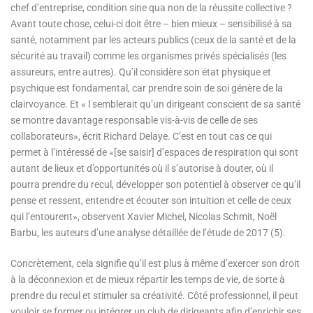
chef d’entreprise, condition sine qua non de la réussite collective ?
Avant toute chose, celui-ci doit être – bien mieux – sensibilisé à sa
santé, notamment par les acteurs publics (ceux de la santé et de la
sécurité au travail) comme les organismes privés spécialisés (les
assureurs, entre autres). Qu’il considère son état physique et
psychique est fondamental, car prendre soin de soi génère de la
clairvoyance. Et « l semblerait qu’un dirigeant conscient de sa santé
se montre davantage responsable vis-à-vis de celle de ses
collaborateurs», écrit Richard Delaye. C’est en tout cas ce qui
permet à l’intéressé de «[se saisir] d’espaces de respiration qui sont
autant de lieux et d’opportunités où il s’autorise à douter, où il
pourra prendre du recul, développer son potentiel à observer ce qu’il
pense et ressent, entendre et écouter son intuition et celle de ceux
qui l’entourent», observent Xavier Michel, Nicolas Schmit, Noël
Barbu, les auteurs d’une analyse détaillée de l’étude de 2017 (5).
Concrètement, cela signifie qu’il est plus à même d’exercer son droit
à la déconnexion et de mieux répartir les temps de vie, de sorte à
prendre du recul et stimuler sa créativité. Côté professionnel, il peut
vouloir se former ou intégrer un club de dirigeants afin d’enrichir ses