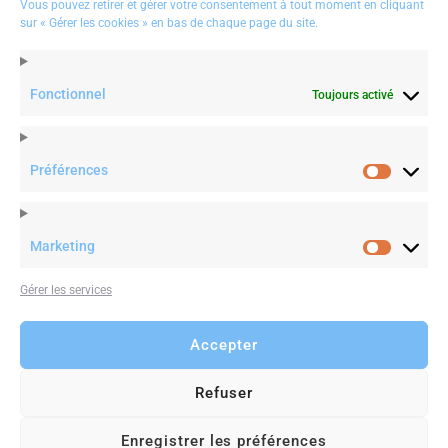
# Rueil Malmaison, 92500
Vous pouvez retirer et gérer votre consentement à tout moment en cliquant
sur « Gérer les cookies » en bas de chaque page du site.
# Paris, 75
(+3)1 85 54 20 20
contact@maintenantdemain.com
Fonctionnel
Toujours activé
Préférences
Préféren
ship | When Being Close to Your
RT
PriscilliaRossi
: #inspirati
ration #positivethinking
http
tre façon de penser, commen
e voir”… Cela vous in…
Marketing
Marketin
Gérer les services
Twitter
25 June 2019
Accepter
Refuser
© 2019
maintenant Demain
. All Rights Reserved. Terms &
Privacy.
Enregistrer les préférences