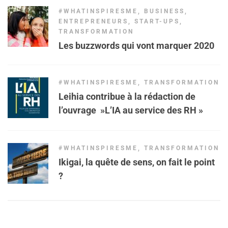
#WHATINSPIRESME
,
BUSINESS
,
ENTREPRENEURS
,
START-UPS
,
TRANSFORMATION
Les buzzwords qui vont marquer 2020
#WHATINSPIRESME
,
TRANSFORMATION
Leihia contribue à la rédaction de
l’ouvrage »L’IA au service des RH »
#WHATINSPIRESME
,
TRANSFORMATION
Ikigai, la quête de sens, on fait le point
?