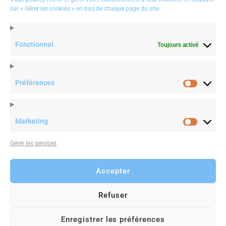
# Rueil Malmaison, 92500
sur « Gérer les cookies » en bas de chaque page du site.
# Paris, 75
(+3)1 85 54 20 20
contact@maintenantdemain.com
Fonctionnel
Toujours activé
Préférences
Préféren
illiaRossi
: #leadership | When Being Close to Your
RT
Priscil
s Backfires #inspiration #positivethinking
http
tre façon 
/qmlHPXv20T
htt…
e voir”… C
Marketing
Marketin
Gérer les services
tter
Twit
June 2019
25 J
Accepter
Refuser
© 2019
maintenant Demain
. All Rights Reserved. Terms &
Privacy.
Enregistrer les préférences