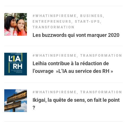
#WHATINSPIRESME
,
BUSINESS
,
ENTREPRENEURS
,
START-UPS
,
TRANSFORMATION
Les buzzwords qui vont marquer 2020
#WHATINSPIRESME
,
TRANSFORMATION
Leihia contribue à la rédaction de
l’ouvrage »L’IA au service des RH »
#WHATINSPIRESME
,
TRANSFORMATION
Ikigai, la quête de sens, on fait le point
?